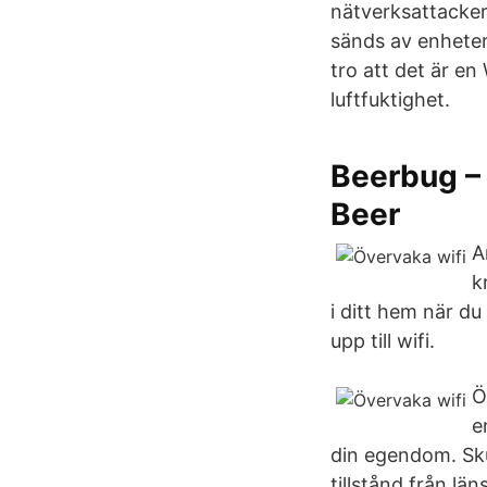
nätverksattacker
sänds av enheter
tro att det är en
luftfuktighet.
Beerbug – 
Beer
A
k
i ditt hem när d
upp till wifi.
Ö
e
din egendom. Sku
tillstånd från lä