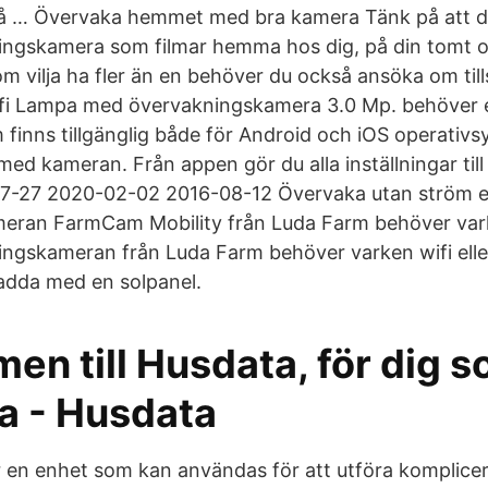
på … Övervaka hemmet med bra kamera Tänk på att du
ingskamera som filmar hemma hos dig, på din tomt 
m vilja ha fler än en behöver du också ansöka om til
Wifi Lampa med övervakningskamera 3.0 Mp. behöver 
finns tillgänglig både för Android och iOS operativs
ed kameran. Från appen gör du alla inställningar till
7-27 2020-02-02 2016-08-12 Övervaka utan ström ell
eran FarmCam Mobility från Luda Farm behöver varke
ngskameran från Luda Farm behöver varken wifi elle
ladda med en solpanel.
n till Husdata, för dig so
a - Husdata
r en enhet som kan användas för att utföra komplice