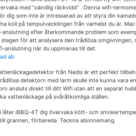
vervaka med “oändlig räckvidd” . Denna wifi-termome
ör dig som inte är intresserad av att styra din kamado 
 ha koll på temputvecklingen från varhelst du är. Ma
i-anslutning efter återkommande problem som exemp
j stegen för att analysera den trådlösa omgivningen, 
i-anslutning när du uppmanas till det.
ad ab
Vattenläckagedetektor från Nedis är ett perfekt tillbehö
rådlösa detektorn med larm skulle inte kunna vara en
n ansluts direkt till ditt Wifi utan att en separat hub
aka vattenläckage på svåråtkomliga ställen.
 låter IBBQ-4T dig övervaka kött- och smokertempe
 till grannen, förbereda Teckna abonnemang.