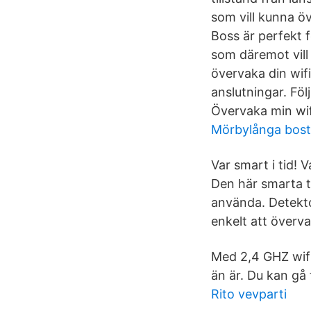
som vill kunna ö
Boss är perfekt f
som däremot vill
övervaka din wif
anslutningar. Föl
Övervaka min wif
Mörbylånga bost
Var smart i tid! 
Den här smarta t
använda. Detektor
enkelt att överv
Med 2,4 GHZ wifi
än är. Du kan gå
Rito vevparti