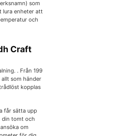
ätverksnamn) som
 lura enheter att
i-temperatur och
dh Craft
lning. ​. Från 199
 allt som händer
trådlöst kopplas
 får sätta upp
 din tomt och
å ansöka om
mometer för dig