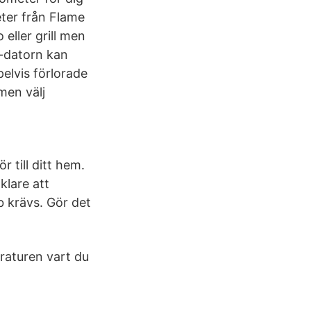
ter från Flame
eller grill men
c-datorn kan
elvis förlorade
men välj
r till ditt hem.
klare att
b krävs. Gör det
raturen vart du