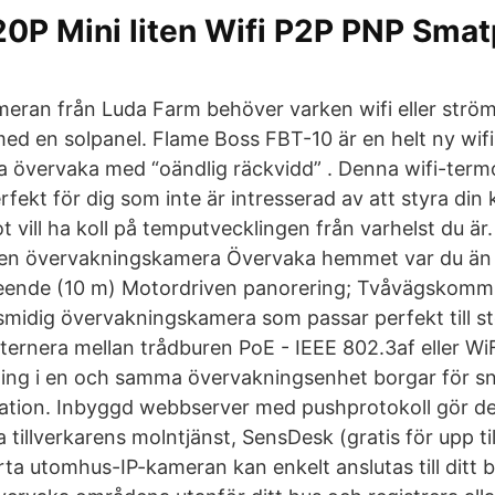
20P Mini liten Wifi P2P PNP Sma
ran från Luda Farm behöver varken wifi eller ström
med en solpanel. Flame Boss FBT-10 är en helt ny wif
na övervaka med “oändlig räckvidd” . Denna wifi-ter
fekt för dig som inte är intresserad av att styra din k
vill ha koll på temputvecklingen från varhelst du är.
en övervakningskamera Övervaka hemmet var du än be
ende (10 m) Motordriven panorering; Tvåvägskommu
midig övervakningskamera som passar perfekt till 
ternera mellan trådburen PoE - IEEE 802.3af eller WiF
ning i en och samma övervakningsenhet borgar för s
llation. Inbyggd webbserver med pushprotokoll gör de
 tillverkarens molntjänst, SensDesk (gratis för upp ti
a utomhus-IP-kameran kan enkelt anslutas till ditt be