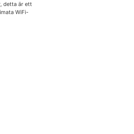
 detta är ett
timata WiFi-