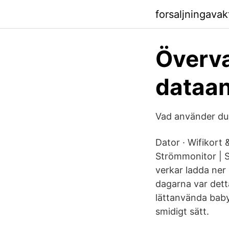
forsaljningavak
Överva
dataan
Vad använder du 
Dator · Wifikort
Strömmonitor | S
verkar ladda ner
dagarna var detta
lättanvända bab
smidigt sätt.