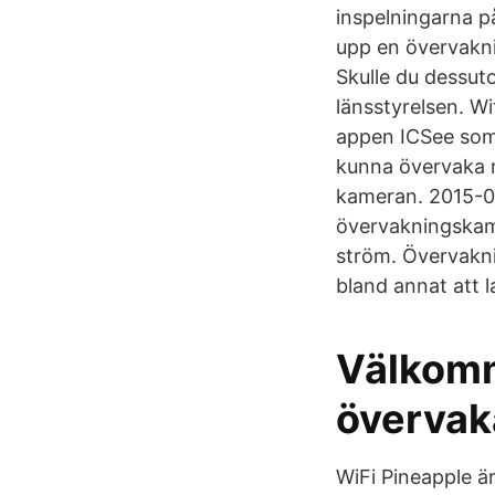
inspelningarna 
upp en övervakn
Skulle du dessuto
länsstyrelsen. 
appen ICSee som 
kunna övervaka m
kameran. 2015-0
övervakningskam
ström. Övervakni
bland annat att 
Välkomme
övervak
WiFi Pineapple ä