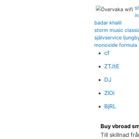
s
i
badar khalil
storm music classi
självservice ljun
monoxide formula
cf
ZTJtE
DJ
ZlOi
BjRL
Buy vbroad sm
Till skillnad 