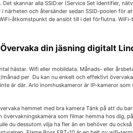
. Det skannar alla SSID:er (Service Set Identifier, n
 i närheten och återsänder sedan SSID-poolen för att
 WiFi-åtkomstpunkt de anslöt till i det förflutna. WiF
Övervaka din jäsning digitalt Lin
ntal hästar. Wifi eller mobildata. Månads- eller årsbeta
r/månad per Du kan nu enkelt och effektivt övervaka
u inte är där. Arlo inomhuskameror är IP-kameror som 
vervaka hemmet med bra kamera Tänk på att du bara
n övervakningskamera som filmar hemma hos dig, på
lle du dessutom vilja ha fler än en behöver du ocks
nsstyrelsen. Flame Boss FBT-10 är en helt ny wifi-ter