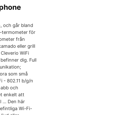
tphone
, och går bland
i-termometer för
mometer från
amado eller grill
 Cleverio WiFi
finner dig. Full
nikation;
stora som små
i - 802.11 b/g/n
nabb och
t enkelt att
ll … Den här
fintliga Wi-Fi-