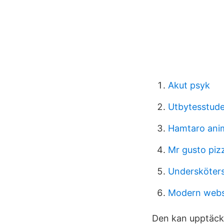
Akut psyk
Utbytesstude
Hamtaro ani
Mr gusto piz
Undersköters
Modern webs
Den kan upptäcka 