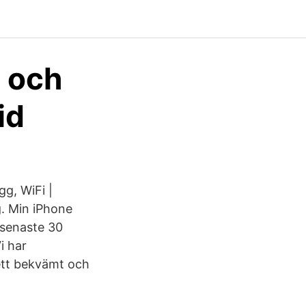
 och
id
g, WiFi |
g. Min iPhone
 senaste 30
i har
ett bekvämt och