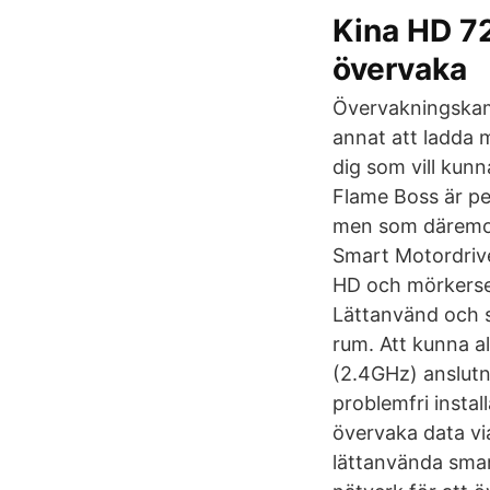
Kina HD 7
övervaka
Övervakningskame
annat att ladda 
dig som vill kun
Flame Boss är per
men som däremot 
Smart Motordriv
HD och mörkerse
Lättanvänd och s
rum. Att kunna al
(2.4GHz) anslut
problemfri insta
övervaka data via
lättanvända smart