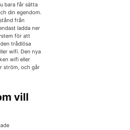
 bara får sätta
och din egendom.
lstånd från
endast ladda ner
ystem för att
 den trådlösa
er wifi. Den nya
n wifi eller
r ström, och går
m vill
rade