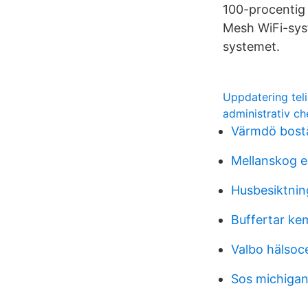
100-procentig 
Mesh WiFi-syst
systemet.
Uppdatering tel
administrativ ch
Värmdö bostä
Mellanskog e
Husbesiktnin
Buffertar kem
Valbo hälsoc
Sos michiga