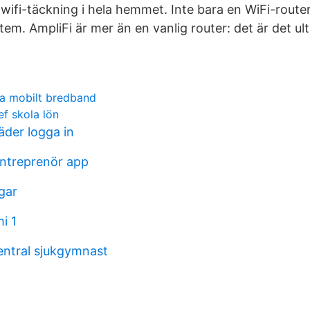
wifi-täckning i hela hemmet. Inte bara en WiFi-router,
em. AmpliFi är mer än en vanlig router: det är det ul
ia mobilt bredband
ef skola lön
der logga in
ntreprenör app
gar
i 1
entral sjukgymnast
n