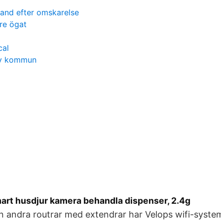
tand efter omskarelse
nre ögat
cal
gby kommun
art husdjur kamera behandla dispenser, 2.4g
från andra routrar med extendrar har Velops wifi-syst